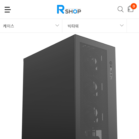
케이스
빅타워