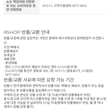
A/S 책임자와 전화번
호 또는 소비자상담 관
3RSYS 고객지원센터 1877-1893
련 전화번호
RSHOP 반품/교환 안내
반품/교환에 관한 일반적인 사항은 판매자 제시사항보다 관례법령이 우선합니
다.
지정 택배사
반품배송비
보내실곳
대표전화
: 롯데택배
: 편도 3,000원(최초 배송비 무료인 경우 6,000원 부과)
: (04367)서울 용산구 원효로 188, 1층 3RSYS (원효로2가, JM빌딩)
: 1877-1893
반품/교환 사유에 따른 요청 가능 기간
반품시 먼저 판매자와 연락하셔서 반품사유, 택배사, 배송비, 반품지 주소 등을
협의하신 후 반품상품을 발송해주시기 바랍니다.
구매자 단순 변심은 상품 수령 후 7일 이내(구매자 반품배송비 부담)
표시/광고와 상이하거나 상품하자일 경우 상품 수령 후 3개월 이내 혹은 표시/광
고와 다른 사실을 안 날로부터 30일 이내(판매자 반품배송비 부담, 둘 중 하나
경과시 반품/교환 불가)