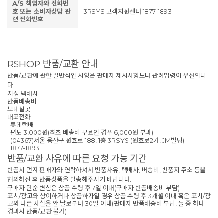
A/S 책임자와 전화번
호 또는 소비자상담 관
3RSYS 고객지원센터 1877-1893
련 전화번호
RSHOP 반품/교환 안내
반품/교환에 관한 일반적인 사항은 판매자 제시사항보다 관례법령이 우선합니
다.
지정 택배사
반품배송비
보내실곳
대표전화
: 롯데택배
: 편도 3,000원(최초 배송비 무료인 경우 6,000원 부과)
: (04367)서울 용산구 원효로 188, 1층 3RSYS (원효로2가, JM빌딩)
: 1877-1893
반품/교환 사유에 따른 요청 가능 기간
반품시 먼저 판매자와 연락하셔서 반품사유, 택배사, 배송비, 반품지 주소 등을
협의하신 후 반품상품을 발송해주시기 바랍니다.
구매자 단순 변심은 상품 수령 후 7일 이내(구매자 반품배송비 부담)
표시/광고와 상이하거나 상품하자일 경우 상품 수령 후 3개월 이내 혹은 표시/광
고와 다른 사실을 안 날로부터 30일 이내(판매자 반품배송비 부담, 둘 중 하나
경과시 반품/교환 불가)