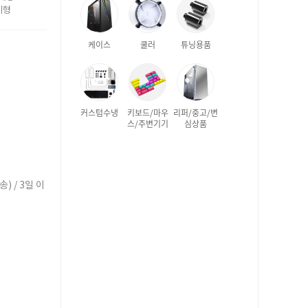
기형
케이스
쿨러
튜닝용품
커스텀수냉
키보드/마우
리퍼/중고/변
스/주변기기
심상품
) / 3일 이