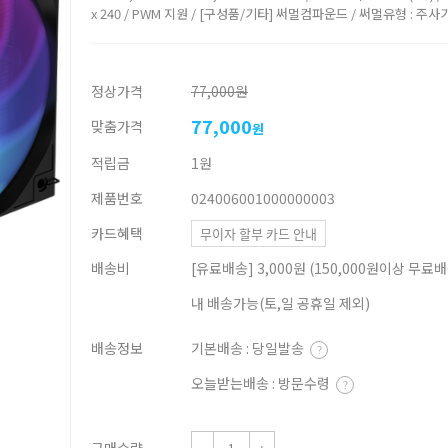
x 240 / PWM 지원 / [구성품/기타] 써멀컴파운드 / 써멀유형 : 주사
정상가격
77,000원
77,000
맞춤가격
원
적립금
1원
제품번호
024006001000000003
카드혜택
무이자 할부 카드 안내
배송비
[유료배송] 3,000원 (150,000원이상 무료배송
내 배송가능(토,일 공휴일 제외)
배송정보
기본배송 : 당일발송
?
오늘받는배송 : 방문수령
?