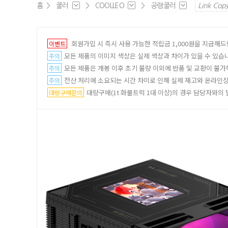
홈
>
쿨러
>
COOLLEO
>
공랭쿨러
Link Cop
회원가입 시 즉시 사용 가능한 적립금 1,000원을 지급해드
이벤트
모든 제품의 이미지 색상은 실제 색상과 차이가 있을 수 있습
주의
모든 제품은 개봉 이후 초기 불량 이외에 반품 및 교환이 불가
주의
전산 처리에 소요되는 시간 차이로 인해 실제 재고와 온라인상 
주의
대량구매(1t 화물트럭 1대 이상)의 경우 담당자와의 별도
대량구매문의