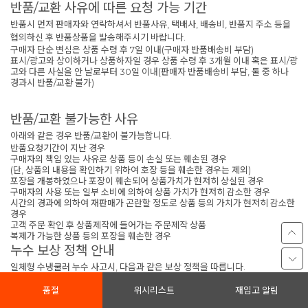
반품/교환 사유에 따른 요청 가능 기간
반품시 먼저 판매자와 연락하셔서 반품사유, 택배사, 배송비, 반품지 주소 등을
협의하신 후 반품상품을 발송해주시기 바랍니다.
구매자 단순 변심은 상품 수령 후 7일 이내(구매자 반품배송비 부담)
표시/광고와 상이하거나 상품하자일 경우 상품 수령 후 3개월 이내 혹은 표시/광
고와 다른 사실을 안 날로부터 30일 이내(판매자 반품배송비 부담, 둘 중 하나
경과시 반품/교환 불가)
반품/교환 불가능한 사유
아래와 같은 경우 반품/교환이 불가능합니다.
반품요청기간이 지난 경우
구매자의 책임 있는 사유로 상품 등이 손실 또는 훼손된 경우
(단, 상품의 내용을 확인하기 위하여 호장 등을 훼손한 경우는 제외)
포장을 개봉하였으나 포장이 훼손되어 상품가치가 현저히 상실된 경우
구매자의 사용 또는 일부 소비에 의하여 상품 가치가 현저히 감소한 경우
시간의 경과에 의하여 재판매가 곤란할 정도로 상품 등의 가치가 현저히 감소한
경우
고객 주문 확인 후 상품제작에 들어가는 주문제작 상품
복제가 가능한 상품 등의 포장을 훼손한 경우
누수 보상 정책 안내
일체형 수냉쿨러 누수 사고시, 다음과 같은 보상 정책을 따릅니다.
품절
위시리스트
재입고 알림
1. 하드웨어만 보상 가능합니다.
- 데이터 및 소프트웨어 복구는 보상범위에 포함되지 않습니다.