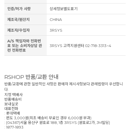
인증/허가 사항
상세정보별도표기
제조국/원산지
CHINA
제조자/수입자
3RSYS
A/S 책임자와 전화번
호 또는 소비자상담 관
3RSYS 고객지원센터 02-718-3313~4
련 전화번호
RSHOP 반품/교환 안내
반품/교환에 관한 일반적인 사항은 판매자 제시사항보다 관례법령이 우선합니
다.
지정 택배사
반품배송비
보내실곳
대표전화
: 롯데택배
: 편도 3,000원(최초 배송비 무료인 경우 6,000원 부과)
: (04367)서울 용산구 원효로 188, 1층 3RSYS (원효로2가, JM빌딩)
: 1877-1893