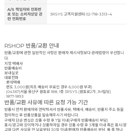
A/S 책임자와 전화번
호 또는 소비자상담 관
3RSYS 고객지원센터 02-718-3313~4
련 전화번호
RSHOP 반품/교환 안내
반품/교환에 관한 일반적인 사항은 판매자 제시사항보다 관례법령이 우선합니
다.
지정 택배사
반품배송비
보내실곳
대표전화
: 롯데택배
: 편도 3,000원(최초 배송비 무료인 경우 6,000원 부과)
: (04367)서울 용산구 원효로 188, 1층 3RSYS (원효로2가, JM빌딩)
: 1877-1893
반품/교환 사유에 따른 요청 가능 기간
반품시 먼저 판매자와 연락하셔서 반품사유, 택배사, 배송비, 반품지 주소 등을
협의하신 후 반품상품을 발송해주시기 바랍니다.
구매자 단순 변심은 상품 수령 후 7일 이내(구매자 반품배송비 부담)
표시/광고와 상이하거나 상품하자일 경우 상품 수령 후 3개월 이내 혹은 표시/광
고와 다른 사실을 안 날로부터 30일 이내(판매자 반품배송비 부담, 둘 중 하나