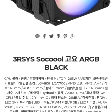
3RSYS Socoool 고요 ARGB
BLACK
CPU 쿨러 / 공랭 / 듀얼타워형 / 팬 쿨러 / TDP : 265W / A/S기간 : 5년+팬3년
/ [호환/크기] 인텔 소켓 : LGA1851 , LGA1700 / AMD 소켓 : AM5 , AM4 / 가
로 : 125mm / 세로 : 135mm / 높이 : 157mm / [쿨링팬] 팬 크기 : 120mm / 팬
개수 : 2개 / 25T / 베어링 : Hydraulic(유체) / 2000 RPM / 최대 풍량 : 46
CFM / 풍압(정압) : 2.1mmH₂O / 최대 팬소음 : 26dBA / 작동전압 : 팬 12V ,
LED 5V / [부가기능] LED 라이트 / PWM 지원 / RGB / LED시스템 : AURA
SYNC , MYSTIC LIGHT , RGB FUSION , POLYCHROME / [구성품/기타]
구성품 : 써멀컴파운드 / 써멀유형 : 주사기형 / 열전도율 : 15.6W/(m·K)