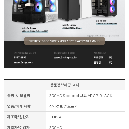
상품정보제공 고시
품명 및 모델명
3RSYS Socoool 고요 ARGB BLACK
인증/허가 사항
상세정보 별도표기
제조국/원산지
CHINA
제조자/수입자
3RSYS