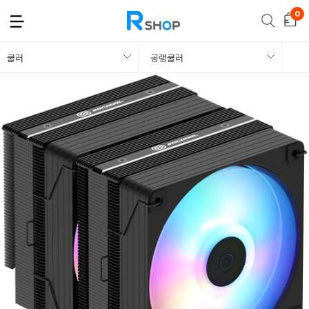
쿨러
공랭쿨러