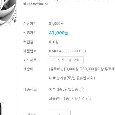
율 : 15.6W/(m·K)
정상가격
81,000원
81,000
맞춤가격
원
적립금
810원
제품번호
024004000000000113
카드혜택
무이자 할부 카드 안내
배송비
[유료배송] 3,000원 (150,000원이상 무료배송
내 배송가능(토,일 공휴일 제외)
배송정보
기본배송 : 당일발송
?
오늘받는배송 : 방문수령
?