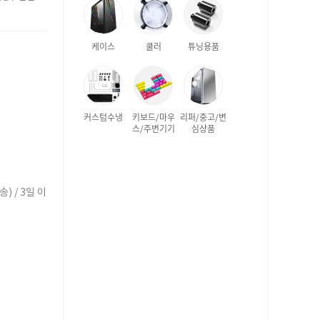
케이스
쿨러
튜닝용품
커스텀수냉
키보드/마우
리퍼/중고/변
스/주변기기
심상품
) / 3일 이