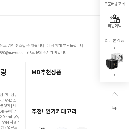
주문배송조회
회원혜택
최근 본 상품
예고 없이 취소될 수 있습니다. 이 점 양해 부탁드립니다.
▲
880@naver.com)으로 문의주시기 바랍니다.
더링
MD추천상품
▼
5년+팬3년 /
x / AMD 소
/ [쿨링팬] 팬
추천! 인기카테고리
FDB(유체) /
 2.0mmH₂O,
] PWM 지원 /
기형 / 열전도