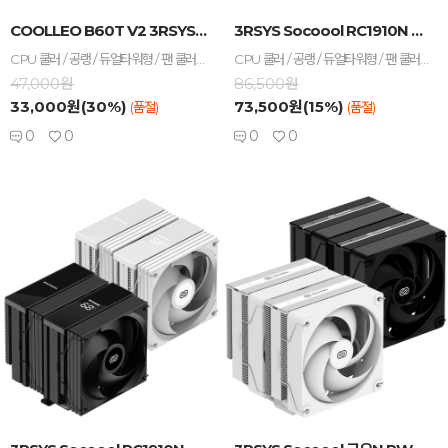
-
+
-
+
COOLLEO B60T V2 3RSYS BLACK ...
3RSYS Socoool RC1910N Quiet ...
CPU 쿨러 / 공랭 / 듀얼타워형 / 팬 쿨러 / A/S기간 : 3년 / [호환/크기] 인텔 소켓 : LGA1851 , LGA1700 , LGA1200 , LGA115x / AMD 소켓 : AM5 , AM4 / 가로 : 137mm / 세로 : 125mm / 높이 : 157mm / [쿨링팬] 팬 크기 : 120mm / 팬 개수 : 2개 / 25T / 3-4핀 / 베어링 : Hydro(유체) / 2000 RPM / 최대 풍량 : 74.9 CFM / 풍압(정압) : 2.85mmH₂O / 최대 팬소음 : 27.8dBA / 작동전압 : 팬 12V / [부가기능] non-LED / PWM 지원 / [구성품/기타] 써멀컴파운드 / 써멀유형 : 주사기형
CPU 쿨러 / 공랭 / 듀얼타워형 / 팬 쿨러 / TDP : 280W / A/S기간 : 5년 / [호환/크기] 인텔 소켓 : LGA1851 , LGA1700 , LGA1200 , LGA115x / AMD 소켓 : AM5 , AM4 / 가로 : 123mm / 세로 : 137mm / 높이 : 157mm / [쿨링팬] 팬 크기 : 120mm / 팬 개수 : 2개 / 4핀 / 베어링 : Hydraulic(유체) / 2000 RPM / 최대 풍량 : 50.2 CFM / 풍압(정압) : 1.82mmH₂O / 최대 팬소음 : 24dBA / 작동전압 : 팬 12V / PWM 지원 / LCD / [구성품/기타] 구성품 : 써멀컴파운드 / 써멀유형 : 주사기형 / 열전도율 : 15.6W/(m·K)
47,000원
86,500원
33,000원(30%)
73,500원(15%)
(품절)
(품절)
0
0
0
0
-
+
-
+