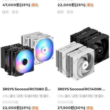
47,000원(25%)
22,000원(25%)
(품절)
(품절)
0
0
0
0
-
+
-
+
3RSYS Socoool RC1080 오토 RGB ...
3RSYS Socoool RC1400N Quiet ...
CPU 쿨러 / 공랭 / 듀얼타워형 / 팬 쿨러 / TDP : 240W / A/S기간 : 3년 / [호환/크기] 인텔 소켓 : LGA1851 , LGA1700 , LGA1200 / AMD 소켓 : AM5 , AM4 / 가로 : 120mm / 세로 : 136mm / 높이 : 151mm / [쿨링팬] 팬 크기 : 120mm / 팬 개수 : 2개 / 25T / 4핀 / 베어링 : Hydraulic(유체) / 1800 RPM / 최대 풍량 : 64.59 CFM / 풍압(정압) : 1.74mmH₂O / 최대 팬소음 : 33.4dBA / 작동전압 : 팬 12V / [부가기능] LED 라이트 / PWM 지원 / 스펙트럼 / [구성품/기타] 구성품 : 써멀컴파운드 / 써멀유형 : 주사기형 / 열전도율 : 15.6W/(m·K)
CPU 쿨러 / 공랭 / 듀얼타워형 / 팬 쿨러 / TDP: 253W / A/S기간: 히트싱크 5년+팬 3년 / [호환/크기] 인텔 소켓: LGA1851 , LGA1700, LGA1200, LGA115x / AMD 소켓: AM5, AM4 / 가로: 123mm / 세로: 137mm / 높이: 151mm / [쿨링팬] 팬 크기: 120mm / 팬 개수: 2개 / 25T / 4핀 / 베어링: Hydraulic(유체) / 2000 RPM / 최대 풍량: 50.2 CFM / 풍압(정압): 1.82mmH₂O / 최대 팬소음: 24dBA / 작동전압: 팬 12V / [부가기능] PWM 지원 / non-LED / [구성품/기타] 구성품: 써멀컴파운드 / 써멀유형: 주사기형 / 열전도율: 15.6W/(m·K)
29,000원
39,500원
22,000원(25%)
27,500원(30%)
(품절)
(품절)