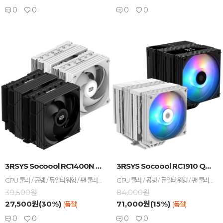
0
0
0
0
-
+
-
+
3RSYS Socoool RC1400N Quiet ...
3RSYS Socoool RC1910 Quiet 쌍...
CPU 쿨러 / 공랭 / 듀얼타워형 / 팬 쿨러 / TDP: 253W / A/S기간: 히트싱크 5년+팬 3년 / [호환/크기] 인텔 소켓: LGA1851 , LGA1700, LGA1200, LGA115x / AMD 소켓: AM5, AM4 / 가로: 123mm / 세로: 137mm / 높이: 151mm / [쿨링팬] 팬 크기: 120mm / 팬 개수: 2개 / 25T / 4핀 / 베어링: Hydraulic(유체) / 2000 RPM / 최대 풍량: 50.2 CFM / 풍압(정압): 1.82mmH₂O / 최대 팬소음: 24dBA / 작동전압: 팬 12V / [부가기능] PWM 지원 / non-LED / [구성품/기타] 구성품: 써멀컴파운드 / 써멀유형: 주사기형 / 열전도율: 15.6W/(m·K)
CPU 쿨러 / 공랭 / 듀얼타워형 / 팬 쿨러 / TDP : 280W / A/S기간 : 팬 3년+ 히트싱크5년 / [호환/크기] 인텔 소켓 : LGA1851 , LGA1700 , LGA1200 , LGA115x / AMD 소켓 : AM5 , AM4 / 가로 : 123mm / 세로 : 137mm / 높이 : 157mm / [쿨링팬] 팬 크기 : 120mm / 팬 개수 : 2개 / 25T / 3-4핀 / 베어링 : Hydraulic(유체) / 2000 RPM / 최대 풍량 : 50.2 CFM / 풍압(정압) : 1.82mmH₂O / 최대 팬소음 : 24dBA / 작동전압 : 팬 12V , LED 5V / [부가기능] LED 라이트 / PWM 지원 / 인디케이터 / RGB / [구성품/기타] 구성품 : 써멀컴파운드 / 써멀유형 : 주사기형 / 열전도율 : 15.6W/(m·K)
39,500원
84,000원
27,500원(30%)
71,000원(15%)
(품절)
(품절)
0
0
0
0