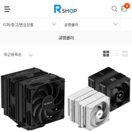
리퍼/중고/변심상품
공랭쿨러
공랭쿨러
최근등록순