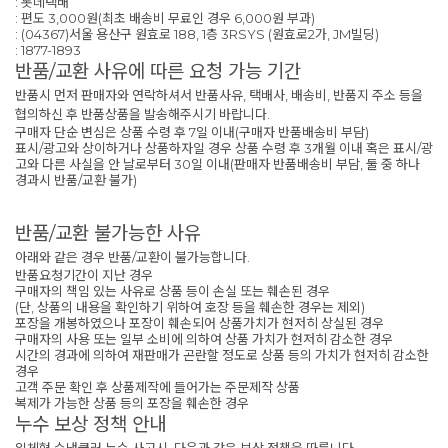
: 롯데택배
: 편도 3,000원(최초 배송비 무료인 경우 6,000원 부과)
: (04367)서울 용산구 원효로 188, 1층 3RSYS (원효로2가, JM빌딩)
: 1877-1893
반품/교환 사유에 따른 요청 가능 기간
반품시 먼저 판매자와 연락하셔서 반품사유, 택배사, 배송비, 반품지 주소 등을
협의하신 후 반품상품을 발송해주시기 바랍니다.
구매자 단순 변심은 상품 수령 후 7일 이내(구매자 반품배송비 부담)
표시/광고와 상이하거나 상품하자일 경우 상품 수령 후 3개월 이내 혹은 표시/광
고와 다른 사실을 안 날로부터 30일 이내(판매자 반품배송비 부담, 둘 중 하나
경과시 반품/교환 불가)
반품/교환 불가능한 사유
아래와 같은 경우 반품/교환이 불가능합니다.
반품요청기간이 지난 경우
구매자의 책임 있는 사유로 상품 등이 손실 또는 훼손된 경우
(단, 상품의 내용을 확인하기 위하여 호장 등을 훼손한 경우는 제외)
포장을 개봉하였으나 포장이 훼손되어 상품가치가 현저히 상실된 경우
구매자의 사용 또는 일부 소비에 의하여 상품 가치가 현저히 감소한 경우
시간의 경과에 의하여 재판매가 곤란할 정도로 상품 등의 가치가 현저히 감소한
경우
고객 주문 확인 후 상품제작에 들어가는 주문제작 상품
복제가 가능한 상품 등의 포장을 훼손한 경우
누수 보상 정책 안내