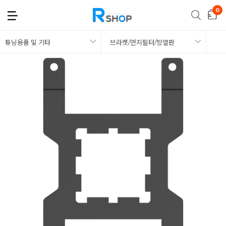
튜닝용품 및 기타
브라켓/먼지필터/방열판