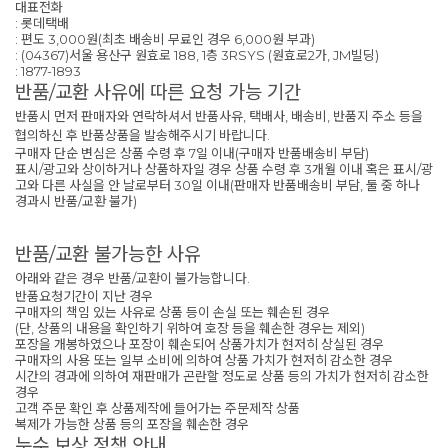
대표전화
: 롯데택배
: 편도 3,000원(최초 배송비 무료인 경우 6,000원 부과)
: (04367)서울 용산구 원효로 188, 1층 3RSYS (원효로2가, JM빌딩)
: 1877-1893
반품/교환 사유에 따른 요청 가능 기간
반품시 먼저 판매자와 연락하셔서 반품사유, 택배사, 배송비, 반품지 주소 등을
협의하신 후 반품상품을 발송해주시기 바랍니다.
구매자 단순 변심은 상품 수령 후 7일 이내(구매자 반품배송비 부담)
표시/광고와 상이하거나 상품하자일 경우 상품 수령 후 3개월 이내 혹은 표시/광
고와 다른 사실을 안 날로부터 30일 이내(판매자 반품배송비 부담, 둘 중 하나
경과시 반품/교환 불가)
반품/교환 불가능한 사유
아래와 같은 경우 반품/교환이 불가능합니다.
반품요청기간이 지난 경우
구매자의 책임 있는 사유로 상품 등이 손실 또는 훼손된 경우
(단, 상품의 내용을 확인하기 위하여 호장 등을 훼손한 경우는 제외)
포장을 개봉하였으나 포장이 훼손되어 상품가치가 현저히 상실된 경우
구매자의 사용 또는 일부 소비에 의하여 상품 가치가 현저히 감소한 경우
시간의 경과에 의하여 재판매가 곤란할 정도로 상품 등의 가치가 현저히 감소한
경우
고객 주문 확인 후 상품제작에 들어가는 주문제작 상품
복제가 가능한 상품 등의 포장을 훼손한 경우
누수 보상 정책 안내