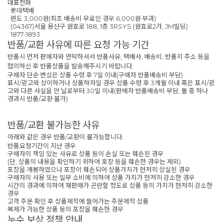
대표전화
: 롯데택배
: 편도 3,000원(최초 배송비 무료인 경우 6,000원 부과)
: (04367)서울 용산구 원효로 188, 1층 3RSYS (원효로2가, JM빌딩)
: 1877-1893
반품/교환 사유에 따른 요청 가능 기간
반품시 먼저 판매자와 연락하셔서 반품사유, 택배사, 배송비, 반품지 주소 등을
협의하신 후 반품상품을 발송해주시기 바랍니다.
구매자 단순 변심은 상품 수령 후 7일 이내(구매자 반품배송비 부담)
표시/광고와 상이하거나 상품하자일 경우 상품 수령 후 3개월 이내 혹은 표시/광
고와 다른 사실을 안 날로부터 30일 이내(판매자 반품배송비 부담, 둘 중 하나
경과시 반품/교환 불가)
반품/교환 불가능한 사유
아래와 같은 경우 반품/교환이 불가능합니다.
반품요청기간이 지난 경우
구매자의 책임 있는 사유로 상품 등이 손실 또는 훼손된 경우
(단, 상품의 내용을 확인하기 위하여 호장 등을 훼손한 경우는 제외)
포장을 개봉하였으나 포장이 훼손되어 상품가치가 현저히 상실된 경우
구매자의 사용 또는 일부 소비에 의하여 상품 가치가 현저히 감소한 경우
시간의 경과에 의하여 재판매가 곤란할 정도로 상품 등의 가치가 현저히 감소한
경우
고객 주문 확인 후 상품제작에 들어가는 주문제작 상품
복제가 가능한 상품 등의 포장을 훼손한 경우
누수 보상 정책 안내