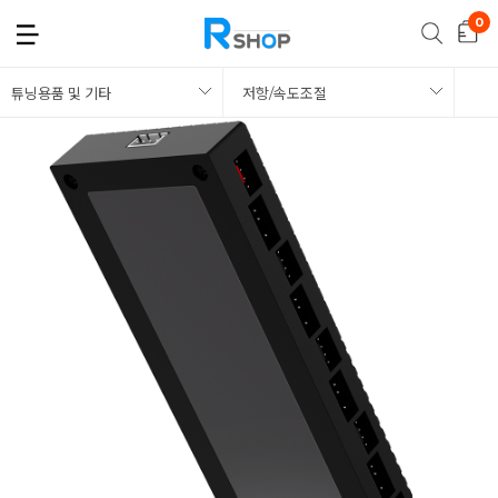
튜닝용품 및 기타
저항/속도조절