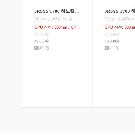
3RSYS T700 하노킬 블랙 (변심) 새상품과 동일한 특A급 상품
PC케이스(ATX) / 미들타워 / 파워미포함 / E-ATX / 표준-ATX / Micro-ATX / 표준-ITX / 수직 PCI슬롯: 슬롯변경형 / 쿨링팬: 총4개 / LED팬: 1개 / 측면: 강화유리 / 후면: 140mm LED x1 / 전면: 140mm x 3 / 너비(W): 233mm / 깊이(D): 473mm 이하 / 높이(H): 493mm / 파워 위치: 하단후면 / GPU 장착: 380mm / CPU 장착: 170mm / RGB 컨트롤 / LED 색상:
GPU 장착: 380mm / CPU 장착: 170mm
79,000원
82,000원
49,000원
49,000원
490원
490원