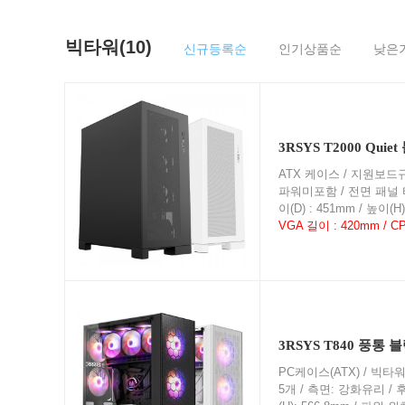
빅타워(10)
신규등록순
인기상품순
낮은
3RSYS T2000 Quie
ATX 케이스 / 지원보드규격 :
파워미포함 / 전면 패널 타입 :
이(D) : 451mm / 높이(
VGA 길이 : 420mm / 
3RSYS T840 풍통 블
PC케이스(ATX) / 빅타워 / 
5개 / 측면: 강화유리 / 후면