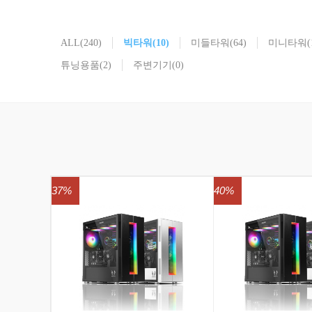
ALL
(240)
빅타워
(10)
미들타워
(64)
미니타워
(
튜닝용품
(2)
주변기기
(0)
37%
40%