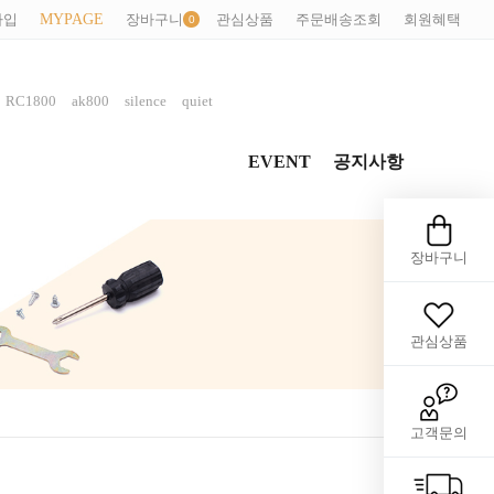
가입
MYPAGE
장바구니
관심상품
주문배송조회
회원혜택
,
,
,
,
RC1800
ak800
silence
quiet
EVENT
공지사항
장바구니
관심상품
고객문의