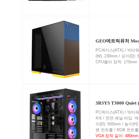
GEO메트릭퓨처 Mod
PC케이스(ATX) / 빅타워 /
(W): 230mm / 깊이(D)
CPU쿨러 장착: 170mm
3RSYS T3000 Quiet
PC케이스(ATX) / 빅타워 /
4개 / 전면 패널 타입: 메쉬 
이(D): 550mm / 높이(
팬 컨트롤 / RGB 컨트롤 
VGA 장착 길이: 480mm