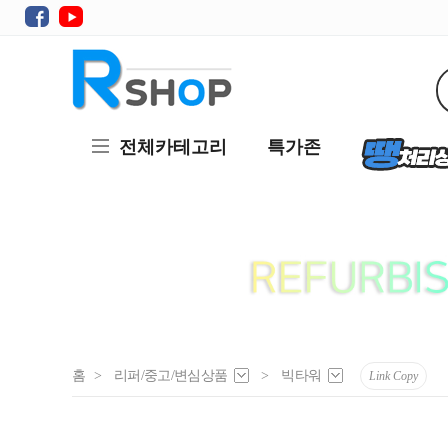
전체카테고리
특가존
홈
>
리퍼/중고/변심상품
>
빅타워
Link Copy