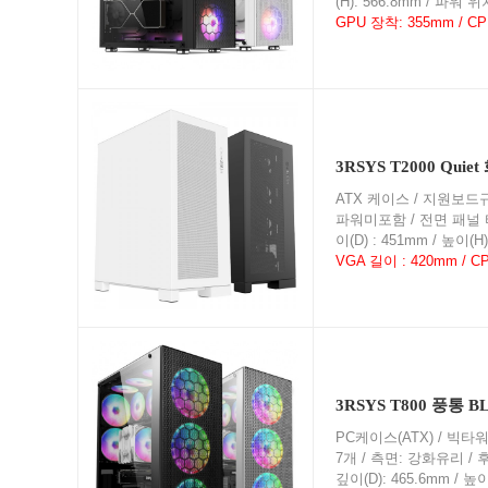
(H): 566.8mm / 파워 
GPU 장착: 355mm / C
3RSYS T2000 Quie
ATX 케이스 / 지원보드규격 :
파워미포함 / 전면 패널 타입 :
이(D) : 451mm / 높이(
VGA 길이 : 420mm / 
3RSYS T800 풍통 B
PC케이스(ATX) / 빅타워 / 
7개 / 측면: 강화유리 / 후면:
깊이(D): 465.6mm / 높