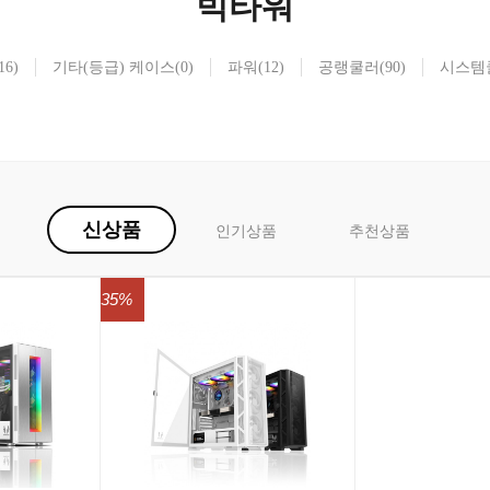
빅타워
16)
기타(등급) 케이스
(0)
파워
(12)
공랭쿨러
(90)
시스템
신상품
인기상품
추천상품
35%