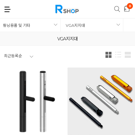
튜닝용품 및 기타
VGA지지대
VGA지지대
최근등록순