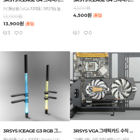
4,500원
PC튜닝용 / VGA 지지대 / 거치가능 높이: 49.5 ~ 116.5mm
4,500원
(품절)
13,900원
13,900원
(품절)
3
0
1
0
-
+
-
+
3RSYS ICEAGE G3 RGB 그래픽카드 지지...
3RSYS VGA 그래픽카드 수직 장착 변환 KIT...
튜닝부품 / VGA 지지대 / 2WAY / RGB LED / 케이스 장착 높이 380mm ~ 460mm
그래픽 카드 수직 장착 변환 KIT / 세로 PCI 슬롯이 없는 케이스에 사용 가능 / 라이저 케이블 포함