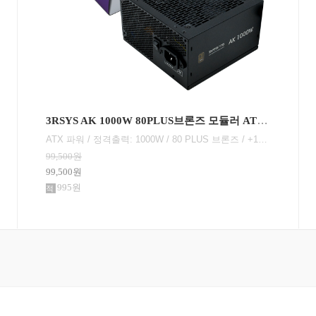
3RSYS AK 750W 80PLUS브론즈 모듈러 ATX3.1
ATX 파워 / 정격출력: 750W / 80 PLUS 브론즈 / +12V 싱글레일 / +12V 가용률: 100% / 액티브PFC / PF(역률): 98% / 120mm 팬 / 깊이: 140mm / 무상 7년 / [커넥터] 세미모듈러 / 메인전원: 24핀(20+4) / 보조전원: 8+4+4핀 1개 / PCIe 16핀(12+4): 12V2x6 1개 / PCIe 8핀(6+2): 3개 / SATA: 8개 / IDE 4핀: 4개 / [부가기능] 플랫케이블
75,000원
75,000원
750원